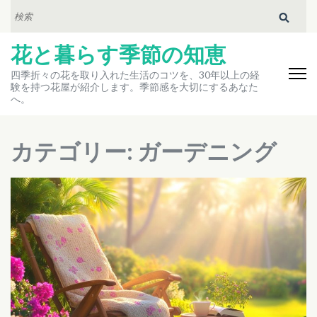
コ
検
索:
ン
花と暮らす季節の知恵
テ
ン
四季折々の花を取り入れた生活のコツを、30年以上の経
験を持つ花屋が紹介します。季節感を大切にするあなた
ツ
へ。
へ
ス
カテゴリー:
ガーデニング
キ
ッ
プ
(Enter
を
押
す)